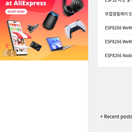
무접점릴레이 SSR
ESP8266 We
ESP8266 We
ESP8266 No
+ Recent post