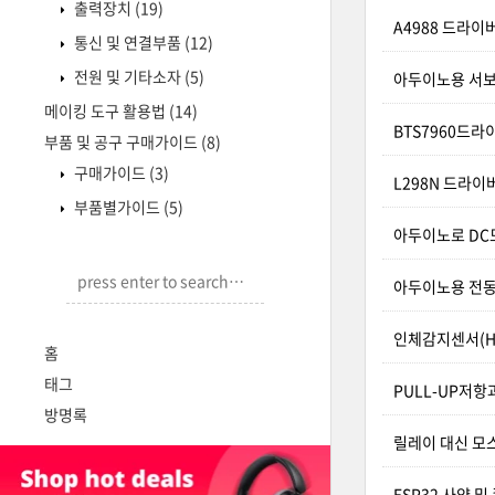
출력장치
(19)
A4988 드라이
통신 및 연결부품
(12)
전원 및 기타소자
(5)
아두이노용 서보
메이킹 도구 활용법
(14)
BTS7960드
부품 및 공구 구매가이드
(8)
구매가이드
(3)
L298N 드라이
부품별가이드
(5)
아두이노로 DC
아두이노용 전
인체감지센서(HC
홈
태그
PULL-UP저항
방명록
릴레이 대신 모스
ESP32 사양 및