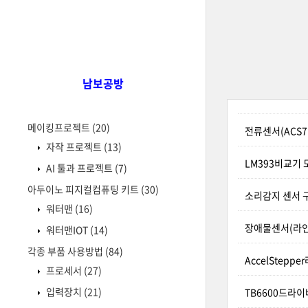
남보공방
메이킹프로젝트
(20)
전류센서(ACS7
자작 프로젝트
(13)
LM393비교기
AI 툴과 프로젝트
(7)
아두이노 피지컬컴퓨팅 키트
(30)
소리감지 센서 
워터맨
(16)
장애물센서(라인
워터맨IOT
(14)
각종 부품 사용방법
(84)
AccelStep
프로세서
(27)
입력장치
(21)
TB6600드라이