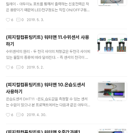
결되도록 하여 펌프를 작동시키고, 아닐 경우 릴레이에 LO
릴레이 - 아두이노 포트를 통해서 출력하는 신호전력은 작
W신호를 보내 펌프 전원 차단시킨다. 아두이노와의 연결
은 용량이기 때문에 LED전구정도는 직접 ON/OFF구동시
주의사항 : 위와 같이 USB전원(5V)으로 연결되었을 때에
킬수 있으나, 모터나 가전제품처럼 대용량 전력을 필요로
작성시간
6
0
2019. 5. 3.
는 전압부족으로 워터펌프가 가동되지는..
하는 기기를 직접 구동시킬 수 없다. - 따라서 전기기기를
직접 구동하는 대신 아두이노 소용량 출력신호로 전기기기
의 스위치만을 ON/OFF제어함으로써 전기기기를 제어하
(피지컬컴퓨팅키트) 워터맨 11.수위센서 사용
기 위한 부품이 릴레이이다. 릴레이의 원리 - COIL측에 전
하기
류를 ONOFF시켜 전자석 자성을 활성화 비활성화함으로
글 내용
써 금속판으로된 스위치를 ONOFF시킴 아두이노와의 연
수위센서의 원리 - 두 전극 사이의 저항값은 두전극 사이에
결 주의사항 1) 프로그램을 업로드하고 체크할 때에는 US
있는 물질의 종류에 따라 달라진다. - 즉 센서의 전극이 전
B를 통해 PC와 연결된 상태에서 하고, 실제 작동테스트할
기가 잘 통하는 물속에 있을 때와 전기가 잘 통하지 않는 공
작성시간
6
0
2019. 5. 2.
때에는 USB를 빼고 12V DC어댑터를 연결해야 만이 워터
기중에 있을 때 전극 사이의 저항값이 다를 것이므로 이 저
펌프가 작동된다. (워터펌프 사양이..
항값을 Check하면 전극사이에 물이 있는지 여부(물통속
에 물이 있는지 없는지 여부)를 구분할 수 있게 된다. 또한
(피지컬컴퓨팅키트) 워터맨 10.온습도센서
이 측정값을 세밀하게 구분하면 수분이 어느 정도 포함되
사용하기
어 있는지 비율도 추정할 수 있게 되므로 흙속에 센서 전극
글 내용
을 꽂아 흙이 건조한지 습한지를 구분하는 토양수분 센서
온습도센서 DHT11 -온도,습도값을 측정할 수 있는 센서
라는 용도로도 사용할 수도 있다. 본 프로젝트에서 사용하
는 수없이 많으나 본 프로젝트에서는 다음과 같은 아두이
는 수위센서는 다음과 같이 아날로그값 이외에도 일정값을
노용 DHT11센서를 사용한다. -DHT11 센서는 VCC(+)
작성시간
6
0
2019. 4. 30.
초과하는지 여부에 따라 HIGH 또는 LOW값을 츨력해주
단자와 - 단자에 3.3~5V전압을 가해주면 좌측 S 단자를
는 디지털 출력단자가 있는 모델..
통해 온도와 습도 측정값을 Digital 값으로 전송해 준다. 라
이브러리 설치 IDE 스케치 메뉴 -> 라이브러리 포함하기 -
(피지컬컴퓨팅키트) 워터맨 9.중간과제1