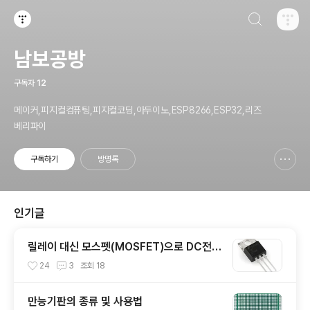
검색하기
티스토리
남보공방
구독자
12
메이커,피지컬컴퓨팅,피지컬코딩,아두이노,ESP8266,ESP32,리즈
베리파이
구독하기
방명록
신고하기 레이어
열기
인기글
릴레이 대신 모스펫(MOSFET)으로 DC전원
제어하기
24
3
조회
18
만능기판의 종류 및 사용법