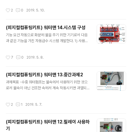
y(10번지..
연결한다.
작성시간
2
0
2019. 5. 10.
(피지컬컴퓨팅키트) 워터맨 14.시스템 구성
글 내용
기능 요건 자동으로 화분에 물을 주기 위한 기기로서 다음
과 같은 기능을 가진 자동급수 시스템 개발한다. 1) 사용자
는 다음 사항을 키패드와 화면을 통해 직접 지정할 수 있어
야 한다. - 물주는 간격(시간단위,최대 10일간격) - 물주는
작성시간
7
0
2019. 5. 8.
수량( 펌프를 가동시키는 시간, 초단위, 최대 999초 ) - 물
을 주기 위한 최대 습도 ( 비오는 날은 물주기 생략하기 ) -
물을 주기 위한 최소 온도 ( 추운날에는 물주기 생략하기 )
(피지컬컴퓨팅키트) 워터맨 13.중간과제2
2)사용자가 지정한 바에 의해 조건이 만족되면 펌프를 가
글 내용
동시켜 화분에 물주기 3) 급수 진행중일 때에는 파란색LE
과제목표 -수중 워터펌프는 물속에서 사용하기 위한 것으
D를 켜고, 급수 타임인데 수조에 물이 부족한 경우에는 붉
로서 물속이 아닌 건조한 속에서 계속 작동시키면 과열되
은색LED와 부저음으로 사용자가 물을 보충할 수 있도록
어 손상될 수도 있다. -따라서 물속에서 작동되다가 물이
알려주어야 한다. 4) 지정된 예약시간 이외에도 사용자가
마르거나 물밖으로 꺼내면 자동으로 작동을 멈추는 워터펌
작성시간
2
1
2019. 5. 7.
원할..
프 시스템을 제작해 본다. 구현방법 -수위센서 전극을 워터
펌프 몸체에 부착시켜 반복적으로 센서값을 check함으로
서 펌프가 물속에 있는지 여부를 판정 ( 물속에 잠겨 있을
(피지컬컴퓨팅키트) 워터맨 12.릴레이 사용하
때와 아닐때 센서측정값을 사전에 비교) -물속에 있는 것으
기
로 판정되면 릴레이에 HIGH신호를 보내 펌프의 전원이 연
글 내용