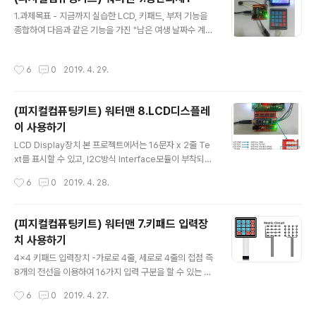
> 라이브러리관리하기 화면에서 "DHT11" 를 검색하여 설
글 내용
1.과제목표 - 지금까지 실습한 LCD, 키패드, 부저 기능을
치한다. 아두이노와 연결 DHT11 센서로 측정된 온도,습도
종합하여 다음과 같은 기능을 가진 "남은 여생 날짜수 계산
값을 LCD Display장치에 표시하기 위해서 다음과 같이
기" 시스템을 구성하시오. 1) 아두이노를 기동시키면 나이
연결한다. 테스트프로그램 #include #include LiquidC
를 물어 보고 2) 사용자는 키패드로 나이를 2자리 숫자로
rystal_I2C lcd(0x3F,16,2); #include "DHT.h" #def
작성시간
6
0
2019. 4. 29.
입력 ( 숫자를 누를때 숫자입력 확인용으로 짧은 비프음을
ine DHTTY..
출력하고, 숫자 아닌 기호를 누를 때는 무시 ) 3) 2자리 숫
자가 완료되면 입력이 완료되었다는 의미로 멜로디 효과음
(피지컬컴퓨팅키트) 워터맨 8.LCD디스플레
을 출력하고 100세 까지 남은 날짜수를 계산하여 3초간
이 사용하기
표시. 4) 위작업을 계속 반복 2. 아두이노 연결 3.샘플프로
글 내용
그램 #include #include #include int BuzzerPin=
LCD Display장치 본 프로젝트에서는 16문자 x 2줄 Te
2; // 부저로 사용할 포트 핀번호 LiquidCrystal_I2C lcd
xt를 표시할 수 있고, I2C방식 Interface모듈이 부착되어
(0x3F,16,2); //..
있는 다음과 같은 LCD디스플레이 장치를 사용한다. LCD
작성시간
6
0
2019. 4. 28.
라이브러리 설치 - 아두이노와 LCD장치간 연결( I2C방식
통신)을 하기 위해서는 전용 라이브러리를 추가로 설치해
주어야 한다. - IDE 스케치 메뉴 -> 라이브러리 포함하기 -
(피지컬컴퓨팅키트) 워터맨 7.키패드 입력장
> 라이브러리관리하기 화면에서 "LiquidCrystal I2C"
치 사용하기
를 검색하여 설치한다. 아두이노와 연결 - I2C방식통신을
글 내용
위해서 위와 같이 전원선과 아날로그 4번핀/5번핀에 연결
4x4 키패드 입력장치 -가로로 4줄, 세로로 4줄의 접점 즉
해야 하나 - 프로토타이핑 보드에서는 편리를 위해 우측과
8개의 전선을 이용하여 16가지 입력 구분을 할 수 있는 간
같이 별도의 핀으로 구성되어 있으므로 여기에 표시된 핀
이 입력장치이다. 1이라는 문자 위치의 버튼을 누르면 8번
작성시간
6
0
2019. 4. 27.
번호끼리 연결해도 되며 아날로그 4번핀/5번핀에 다..
과 4번전선의 핀, 2 버튼을 을 누르면 8번핀과 3번핀이 연
결되므로 8개 핀이 어떻게 연결되는지 check하면 16개