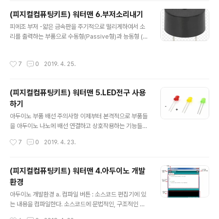
버튼중 어느 버튼을 눌렀는지 확인할 수 있다 keypad 라
(피지컬컴퓨팅키트) 워터맨 6.부저소리내기
이브러리 설치 - keypad 기능 사용을 위한 전용 라이브러
글 내용
피에조 부저 -얇은 금속판을 주기적으로 떨리게하여서 소
리를 추가로 설치해 주어야 한다. - IDE 스케치 메뉴 -> 라
리를 출력하는 부품으로 수동형(Passive형)과 능동형 (A
이브러리 포함하기 -> 라이브러리관리하기 화면에서 "ke
ctive형)이있다. -Passive형 : 떨림판과 자석만 있어 아
ypad" 를 검색하여 설치 아두이노와 연결 아래 그림과 같
두이노의 tone이라는 함수를 통해 특정 주파수 신호를 보
이 D5번~D12번 S표시 핀에 차례로 연결한다. (키패드 정
작성시간
7
0
2019. 4. 25.
내면 그 주파수에 해당하는 소리가 나게 된다. -Active형:
면에서 맨왼쪽이 5번핀이 되도록) 테스트프로그램 #in..
떨림판과 자석 이외에 내장된 진동 회로가 있어 외부에서
전원만 인가해 주면 자동으로 소리가 나는 방식. 사용이 간
(피지컬컴퓨팅키트) 워터맨 5.LED전구 사용
편하지만 미리 지정된 주파수 소리만 낼수 있다. -본 키트
하기
에서는 Passive형을 사용하므로 원하는 주파수의 소리가
글 내용
나게 할 수 있다 아두이노와의 연결 테스트 프로그램 int B
아두이노 부품 배선 주의사항 이제부터 본격적으로 부품들
uzzerPin= 2; // 사용할 포트 핀번호 int num = 8; // 몇
을 아두이노 나노에 배선 연결하고 상호작용하는 기능들을
개의 음을 사용할 것인지 int tones..
개발하게 되는데 부품 배선과 관련된 작업들은 다음 순서
작성시간
7
0
2019. 4. 23.
로 해야 한다. 1) 반드시 전원을 차단한 상태에서 아두이노
와 연결할 부품들과의 배선 연결한다. 2) 연결 상태를 확인
하고 USB를 연결하여 전원공급 및 PC 개발환경 연결 (특
(피지컬컴퓨팅키트) 워터맨 4.아두이노 개발
히 전원 +/-를 잘못 연결했는지 여부에 주의하고 전원이
환경
공급되자 마자 보드에서 연기가 나거나 작동이상이 발견되
글 내용
면 재빨리 연결을 끊고 배선상태 확인해야 한다) 3) 프로그
아두이노 개발환경 a. 컴파일 버튼 : 소스코드 편집기에 있
램 업로드 및 테스트 수정작업 . 4) PC와의 USB연결을 끊
는 내용을 컴파일한다. 소스코드에 문법적인, 구조적인 에
고, DC어댑터 전원공급 만으로 정상작동여부 확인 ( USB
러가 없는지 확인하여 메시지 영역에 표시된다. b.업로드
작성시간