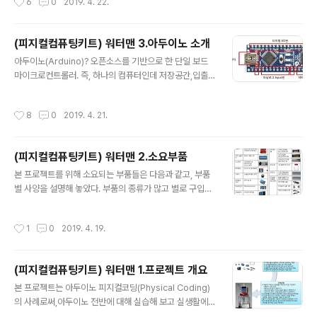
6
0
2019. 4. 22.
를 통한 전원공급과 DC어댑터를 통한 전원공급을 동시에
버튼 : 컴파일 + 업로드를 일괄작업 실행한다. 소스를 컴파
연결하지 말고, 반드시 둘..
일해서 아두이노에 올려주는 과정까지 이 버튼 하나로 실
핸된다. 소스코드에 문제가 있거나 아두이노와의 USB 연
(피지컬컴퓨팅키트) 워터맨 3.아두이노 소개
결에 문제가 있거나 업로드 과정에 문제가 있는 경우 메세
글 내용
아두이노(Arduino)? 오픈소스를 기반으로 한 단일 보드
지 영역에 표시된다. c.시리얼 모니터 버튼 : 이버튼을 누르
마이크로컨트롤러. 즉, 하나의 컴퓨터인데 저장공간,입출
면 별도의 시리얼모니터 창이 표시된다. USB로 PC 와 연
력장치 등을 생략하여 자그마한 하나의 보드형태로 소형화
결된 상태로 아두이노가 동작하면 아두이노에서 PC로 메
하고 대신 임의의 입출력장치들을 여러개 연결할 수 있도
시지를 보낼 수 있는데, 이 Serial Monitor를 통해 그 메
작성시간
8
0
2019. 4. 21.
록 범용 입출력 연결 단자들만을 가지고 있다. 아두이노는
시지를 확인할 수 있으므로 보통 디버깅 용도로 사용한다.
다수의 스위치나 센서로부터 값을 받아들이거나, LED나
d.소스코드 편집기..
모터와 같은 외부 전자 장치들을 통제함으로써 환경과 상
(피지컬컴퓨팅키트) 워터맨 2.소요부품
호작용이 가능한 물건을 만들어낼 수 있으며, 이러한 것들
글 내용
을 개발하기 위한 개발환경도 무료로 오픈되어 있고 사용
본 프로젝트를 위해 소요되는 부품들은 다음과 같고, 부품
하기도 매우 간편하게 되어있다. 따라서 전세계에 수많은
별 사양을 설명해 놓았다. 부품의 종류가 많고 별로 구입처
사람들이 이를 이용해 각가지 자신만의 기기들을 개발하고
가 각기 달라 각각의 부품값보다 구입처별 배송비가 더 많
있으며 개발된 사례 및 샘플코드들도 공개된 것이 많아 배
이 발생되므로... 한번에 구입할 수 있도록 키트형태로 구성
작성시간
1
0
2019. 4. 19.
우기도 쉽다. 아두이노의 제작방법은 오픈되어 있어..
하여 쇼핑몰에 올릴 예정이다. 1. 아두이노 : 소형으로 사용
이 간편한 아두이노 나노 v3.0 기종을 사용. 조그만 부주의
에도 쉽게 망가질 수 있으므로 여분으로 하나 더 준비하는
(피지컬컴퓨팅키트) 워터맨 1.프로젝트 개요
것이 좋다. 3. 프로토타이핑보드: 아두이노와 각각의 부품
글 내용
들은 여러개의 케이블들을 연결해주어야 하는데, 배선이
본 프로젝트는 아두이노 피지컬코딩(Physical Coding)
복잡해져 지저분해 지고 접선불량 등 에러날 가능이 많아
의 사례로써,아두이노 전반에 대해 실습해 보고 실생활에
지므로 프토로타이핑 보드를 통해 연결하면 조립이 깔끔해
서 활용할 수 있는 작품 하나를 완성해 보는 과정이다. 즉,