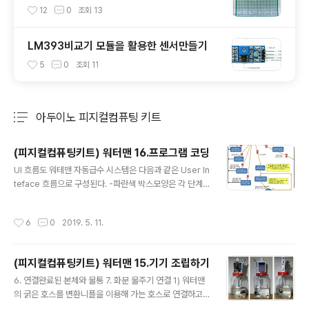
12
0
조회
13
LM393비교기 모듈을 활용한 센서만들기
5
0
조회
11
아두이노 피지컬컴퓨팅 키트
분류 전체보기
주요 글 목록
(피지컬컴퓨팅키트) 워터맨 16.프로그램 코딩
글 내용
UI 흐름도 워테맨 자동급수 시스템은 다음과 같은 User In
teface 흐름으로 구성된다. -파란색 박스모양은 각 단계
별 화면에 표시되는 내용이고, -붉은색 기호는 각각의 화면
에서 해당 버튼을 눌렀을 때 연결되어야 하는 화면기능의
작성시간
6
0
2019. 5. 11.
표시임 프로그램 코딩 샘플 6~18 line: 연결될 부품들에
대한 IO Pin 배정 19~35 line: 프로그램에서 사용할 전역
변수들 39~47 line: 펌프,LED등을 위한 핀들의 모드설정
(피지컬컴퓨팅키트) 워터맨 15.기기 조립하기
및 초기값 지정 49~56 line: 초기모드 표시(LCD화면에
글 내용
메세지 표시,LED 점멸)한 후 LCD화면 Clear 5 6line~ :
6. 연결완료된 본체와 물통 7. 화분 물주기 연결 1) 워터맨
EEPROM에 보관해 놓은 Data가 있을 경우 처리(Data보
의 굵은 호스를 변환니플을 이용해 가는 호스로 연결하고
관시 1번지에 1로 표시해 놓고) 59~61line : 급수간격 Da
2) 가는호스를 연장 연결하여 화분별 급수 스프링쿨러로