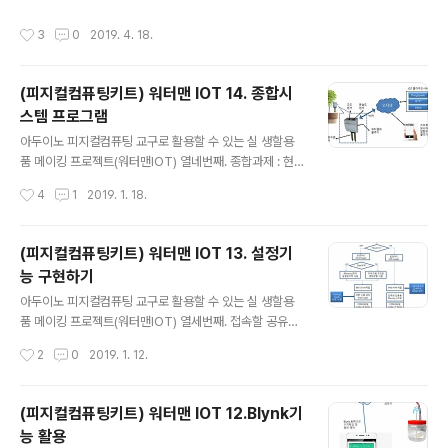
지고 안정적이 된다. 4. LCD디스플레이: 4개선으로 제어
단편적으로 몇가지 기능들을 실습해 보거나 몇몇기능을 연
작성시간
3
0
2019. 4. 18.
할 수 있는 I2C방식으로 구..
결해서 RC자동차같은 장난감을 제작해 보는 것이 아니라
-LED불켜기 부터 시작해서 LCD화면에 정보 표시하기,사
용자로부터 입력받기,릴레이로 모터 제어하기 등 아두이노
(피지컬컴퓨팅키트) 워터맨 IOT 14. 종합시
로 할 수 있는 기능들을 폭넓게 전반적으로 경험해 보고 -
스템 프로그램
생활에서 실제 사용할 수 있는 수준의 스마트자동급수시스
글 내용
템을 제작하기 위해 필요한 기능들을 하나씩 하나씩 구현
아두이노 피지컬컴퓨팅 교구로 활용할 수 있는 실 생할용
하여 완성해 가는 과정을 직접 경험해 볼 수 있도록 구성되
품 메이킹 프로젝트(워터맨IOT) 열네번째. 종합과제 : 현
어 있다. 1. 소요되는 사전지식 : 기본적인 C 언어 사용방법
재까지 학습한 내용을 종합하여 다음과 같은 기능을 가진
작성시간
4
1
2019. 1. 18.
은 이미 알고 있다고 가정한다...
WATERman IOT 시스템을 제작. 관리대상 화분에 꽃아
두고 언제 어디에서는 스마트폰으로 화분을 관리. 1)화분의
조도LUX, 온도및습도, 토양수분상태가 변화되는 내역을
(피지컬컴퓨팅키트) 워터맨 IOT 13. 설정기
그래프형태로 모니터링 2)수분이 부족하면 스마트폰으로
능 구현하기
"목 말라요" 알람메세지 전송받기 3)원격지에서 스마트폰
글 내용
버튼 조작으로 펌프 가동시켜 화분에 물주기 구현할 기능 :
아두이노 피지컬컴퓨팅 교구로 활용할 수 있는 실 생할용
이를 위해 IOT Device 프로그램에서는 다음과 같은 기능
품 메이킹 프로젝트(워터맨IOT) 열세번째. 접속할 공유기
을 수행 1) 1분에 한번씩 조도LUX, 온도및습도, 토양수분
의 명칭/암호는 사용하는 환경에 따라 달라지며 각종 IOT
작성시간
2
0
2019. 1. 12.
상태를 측정하여 - ThingSpeak 서버에 Upload하기 -
클라우드 서비스의 키값들은 사용자가 바뀌면 그 사람의
온도가 4도..
고유키로 지정해 주어야 한다. 이러한 값들을 프로그램코
드내에 직접 코딩해 놓으면 그 값이 바뀔 때마다 새로 코딩
(피지컬컴퓨팅키트) 워터맨 IOT 12.Blynk기
하고 컴파일하는 작업을 새로 해주어야 하기 때문에 매우
능 활용
번거롭다. 따라서 변동가능한 ID,Password,각종 키값을
글 내용