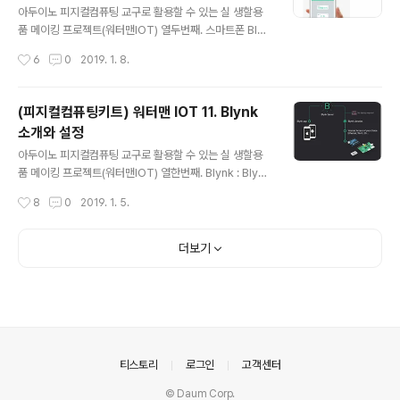
프로그램 수정작업 없이 간편하게 임의로 설정할 수 있는
아두이노 피지컬컴퓨팅 교구로 활용할 수 있는 실 생할용
기능을 구현해 본다. 설정기능 처리FLOW 설정기능 구현
품 메이킹 프로젝트(워터맨IOT) 열두번째. 스마트폰 Blyn
샘플프로그램 #include #include #include #include
k APP으로 원격지에서 토양수분값 확인하고 워터펌프를
작성시간
6
0
2019. 1. 8.
int BtnSetting = D3; char ssid[30] = "p..
가동시키는 기능의 구현 Blynk APP설정 : 다음과 같이 3
개의 Widget을 생성하여 토양수분수치의 확인, 워터펌프
의 가동시간 확인용 디스플레이 와 워터펌프의 기동용으로
(피지컬컴퓨팅키트) 워터맨 IOT 11. Blynk
사용한다. Blynk 기능활용 아두이노 프로그램 #include
소개와 설정
#include #include int pinPower = D5; int pinRela
글 내용
y = D7; char ssid[30] = "pnit"; char password [3
아두이노 피지컬컴퓨팅 교구로 활용할 수 있는 실 생할용
0] = "xxxxxxxxxxxxx"; char Blynk_auth[50] = "0c
품 메이킹 프로젝트(워터맨IOT) 열한번째. Blynk : Blynk
5d9xxxxxxxxxxxxxxxxxxxx0ac..
는 KickStarter를 통해 소개된 사물인터넷(IOT) 플랫폼
작성시간
8
0
2019. 1. 5.
으로써 스마프폰 앱으로 네트워크에 연결된 IOT기기를 제
어할 수 있도록 Blynk Server 기능을 제공해 준다. 즉, 세
계 어디에서 든지 인터넷에 접속할 수 있는 스마트폰만 있
더보기
으면 Blynk Server를 통해 인터넷에 연결되어 있는 IOT
기기에 명령을 주고 응답을 받을 수 있게 된다. 이를 위해서
는 스마트폰에 전용 APP이 설치되어야 하고 IOT기기에
도 Blynk Library를 통해 관련기능을 구현해 주어야 한
다. 본 프로젝트에서는 언제 어디에서든지 필요할 때 스마
트폰에서 명령을 주어 WaterMAN IOT 기기 ..
의안내
티스토리
로그인
고객센터
© Daum Corp.