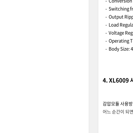
- Conversion e
- Switching f
- Output Ripple
- Load Regula
- Voltage Regu
- Operating Te
- Body Size: 4
4. XL600
감압모듈 사용
어느 순간이 되