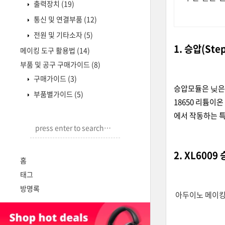
출력장치
(19)
통신 및 연결부품
(12)
전원 및 기타소자
(5)
1. 승압(Ste
메이킹 도구 활용법
(14)
부품 및 공구 구매가이드
(8)
구매가이드
(3)
승압모듈은 닞은 
부품별가이드
(5)
18650 리튬이
에서 작동하는 
2. XL600
홈
태그
방명록
아두이노 메이킹