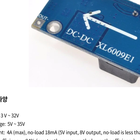
 사양
3 V ~ 32V
e: 5V ~ 35V
: 4A (max), no-load 18mA (5V input, 8V output, no-load is less th