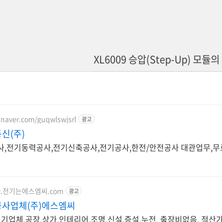
XL6009 승압(Step-Up) 모듈
g.naver.com/guqwlswjsrl
광고
신(주)
,전기동력공사,전기신축공사,전기공사,한전/안전공사 대관업무,
www.전기는에스엠씨.com
광고
사업체(주)에스엠씨
전기업체,공장,상가,인테리어,조명,신설,증설,누전, 출장비없음, 적산