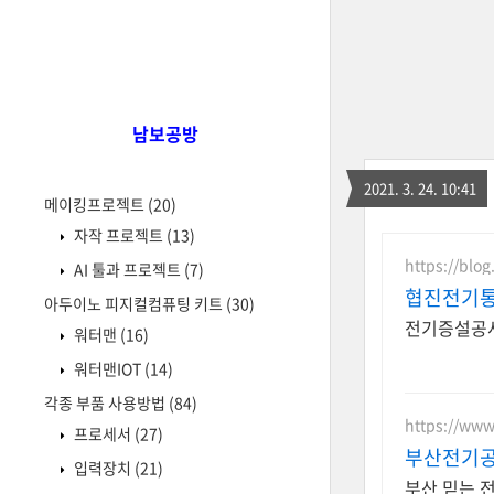
남보공방
2021. 3. 24. 10:41
메이킹프로젝트
(20)
자작 프로젝트
(13)
https://blo
AI 툴과 프로젝트
(7)
협진전기통
아두이노 피지컬컴퓨팅 키트
(30)
전기증설공사
워터맨
(16)
워터맨IOT
(14)
각종 부품 사용방법
(84)
https://
프로세서
(27)
부산전기공
입력장치
(21)
부산 믿는 