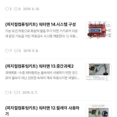
y(10번지..
연결한다.
작성시간
2
0
2019. 5. 10.
(피지컬컴퓨팅키트) 워터맨 14.시스템 구성
글 내용
기능 요건 자동으로 화분에 물을 주기 위한 기기로서 다음
과 같은 기능을 가진 자동급수 시스템 개발한다. 1) 사용자
는 다음 사항을 키패드와 화면을 통해 직접 지정할 수 있어
야 한다. - 물주는 간격(시간단위,최대 10일간격) - 물주는
작성시간
7
0
2019. 5. 8.
수량( 펌프를 가동시키는 시간, 초단위, 최대 999초 ) - 물
을 주기 위한 최대 습도 ( 비오는 날은 물주기 생략하기 ) -
물을 주기 위한 최소 온도 ( 추운날에는 물주기 생략하기 )
(피지컬컴퓨팅키트) 워터맨 13.중간과제2
2)사용자가 지정한 바에 의해 조건이 만족되면 펌프를 가
글 내용
동시켜 화분에 물주기 3) 급수 진행중일 때에는 파란색LE
과제목표 -수중 워터펌프는 물속에서 사용하기 위한 것으
D를 켜고, 급수 타임인데 수조에 물이 부족한 경우에는 붉
로서 물속이 아닌 건조한 속에서 계속 작동시키면 과열되
은색LED와 부저음으로 사용자가 물을 보충할 수 있도록
어 손상될 수도 있다. -따라서 물속에서 작동되다가 물이
알려주어야 한다. 4) 지정된 예약시간 이외에도 사용자가
마르거나 물밖으로 꺼내면 자동으로 작동을 멈추는 워터펌
작성시간
2
1
2019. 5. 7.
원할..
프 시스템을 제작해 본다. 구현방법 -수위센서 전극을 워터
펌프 몸체에 부착시켜 반복적으로 센서값을 check함으로
서 펌프가 물속에 있는지 여부를 판정 ( 물속에 잠겨 있을
(피지컬컴퓨팅키트) 워터맨 12.릴레이 사용하
때와 아닐때 센서측정값을 사전에 비교) -물속에 있는 것으
기
로 판정되면 릴레이에 HIGH신호를 보내 펌프의 전원이 연
글 내용