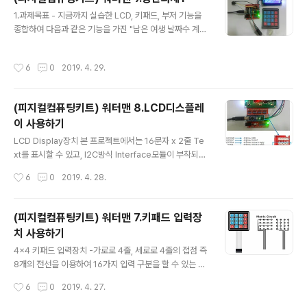
> 라이브러리관리하기 화면에서 "DHT11" 를 검색하여 설
글 내용
1.과제목표 - 지금까지 실습한 LCD, 키패드, 부저 기능을
치한다. 아두이노와 연결 DHT11 센서로 측정된 온도,습도
종합하여 다음과 같은 기능을 가진 "남은 여생 날짜수 계산
값을 LCD Display장치에 표시하기 위해서 다음과 같이
기" 시스템을 구성하시오. 1) 아두이노를 기동시키면 나이
연결한다. 테스트프로그램 #include #include LiquidC
를 물어 보고 2) 사용자는 키패드로 나이를 2자리 숫자로
rystal_I2C lcd(0x3F,16,2); #include "DHT.h" #def
작성시간
6
0
2019. 4. 29.
입력 ( 숫자를 누를때 숫자입력 확인용으로 짧은 비프음을
ine DHTTY..
출력하고, 숫자 아닌 기호를 누를 때는 무시 ) 3) 2자리 숫
자가 완료되면 입력이 완료되었다는 의미로 멜로디 효과음
(피지컬컴퓨팅키트) 워터맨 8.LCD디스플레
을 출력하고 100세 까지 남은 날짜수를 계산하여 3초간
이 사용하기
표시. 4) 위작업을 계속 반복 2. 아두이노 연결 3.샘플프로
글 내용
그램 #include #include #include int BuzzerPin=
LCD Display장치 본 프로젝트에서는 16문자 x 2줄 Te
2; // 부저로 사용할 포트 핀번호 LiquidCrystal_I2C lcd
xt를 표시할 수 있고, I2C방식 Interface모듈이 부착되어
(0x3F,16,2); //..
있는 다음과 같은 LCD디스플레이 장치를 사용한다. LCD
작성시간
6
0
2019. 4. 28.
라이브러리 설치 - 아두이노와 LCD장치간 연결( I2C방식
통신)을 하기 위해서는 전용 라이브러리를 추가로 설치해
주어야 한다. - IDE 스케치 메뉴 -> 라이브러리 포함하기 -
(피지컬컴퓨팅키트) 워터맨 7.키패드 입력장
> 라이브러리관리하기 화면에서 "LiquidCrystal I2C"
치 사용하기
를 검색하여 설치한다. 아두이노와 연결 - I2C방식통신을
글 내용
위해서 위와 같이 전원선과 아날로그 4번핀/5번핀에 연결
4x4 키패드 입력장치 -가로로 4줄, 세로로 4줄의 접점 즉
해야 하나 - 프로토타이핑 보드에서는 편리를 위해 우측과
8개의 전선을 이용하여 16가지 입력 구분을 할 수 있는 간
같이 별도의 핀으로 구성되어 있으므로 여기에 표시된 핀
이 입력장치이다. 1이라는 문자 위치의 버튼을 누르면 8번
작성시간
6
0
2019. 4. 27.
번호끼리 연결해도 되며 아날로그 4번핀/5번핀에 다..
과 4번전선의 핀, 2 버튼을 을 누르면 8번핀과 3번핀이 연
결되므로 8개 핀이 어떻게 연결되는지 check하면 16개