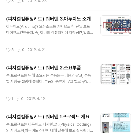
6
0
2019. 4. 22.
를 통한 전원공급과 DC어댑터를 통한 전원공급을 동시에
버튼 : 컴파일 + 업로드를 일괄작업 실행한다. 소스를 컴파
연결하지 말고, 반드시 둘..
일해서 아두이노에 올려주는 과정까지 이 버튼 하나로 실
핸된다. 소스코드에 문제가 있거나 아두이노와의 USB 연
(피지컬컴퓨팅키트) 워터맨 3.아두이노 소개
결에 문제가 있거나 업로드 과정에 문제가 있는 경우 메세
글 내용
아두이노(Arduino)? 오픈소스를 기반으로 한 단일 보드
지 영역에 표시된다. c.시리얼 모니터 버튼 : 이버튼을 누르
마이크로컨트롤러. 즉, 하나의 컴퓨터인데 저장공간,입출
면 별도의 시리얼모니터 창이 표시된다. USB로 PC 와 연
력장치 등을 생략하여 자그마한 하나의 보드형태로 소형화
결된 상태로 아두이노가 동작하면 아두이노에서 PC로 메
하고 대신 임의의 입출력장치들을 여러개 연결할 수 있도
시지를 보낼 수 있는데, 이 Serial Monitor를 통해 그 메
작성시간
8
0
2019. 4. 21.
록 범용 입출력 연결 단자들만을 가지고 있다. 아두이노는
시지를 확인할 수 있으므로 보통 디버깅 용도로 사용한다.
다수의 스위치나 센서로부터 값을 받아들이거나, LED나
d.소스코드 편집기..
모터와 같은 외부 전자 장치들을 통제함으로써 환경과 상
(피지컬컴퓨팅키트) 워터맨 2.소요부품
호작용이 가능한 물건을 만들어낼 수 있으며, 이러한 것들
글 내용
을 개발하기 위한 개발환경도 무료로 오픈되어 있고 사용
본 프로젝트를 위해 소요되는 부품들은 다음과 같고, 부품
하기도 매우 간편하게 되어있다. 따라서 전세계에 수많은
별 사양을 설명해 놓았다. 부품의 종류가 많고 별로 구입처
사람들이 이를 이용해 각가지 자신만의 기기들을 개발하고
가 각기 달라 각각의 부품값보다 구입처별 배송비가 더 많
있으며 개발된 사례 및 샘플코드들도 공개된 것이 많아 배
이 발생되므로... 한번에 구입할 수 있도록 키트형태로 구성
작성시간
1
0
2019. 4. 19.
우기도 쉽다. 아두이노의 제작방법은 오픈되어 있어..
하여 쇼핑몰에 올릴 예정이다. 1. 아두이노 : 소형으로 사용
이 간편한 아두이노 나노 v3.0 기종을 사용. 조그만 부주의
에도 쉽게 망가질 수 있으므로 여분으로 하나 더 준비하는
(피지컬컴퓨팅키트) 워터맨 1.프로젝트 개요
것이 좋다. 3. 프로토타이핑보드: 아두이노와 각각의 부품
글 내용
들은 여러개의 케이블들을 연결해주어야 하는데, 배선이
본 프로젝트는 아두이노 피지컬코딩(Physical Coding)
복잡해져 지저분해 지고 접선불량 등 에러날 가능이 많아
의 사례로써,아두이노 전반에 대해 실습해 보고 실생활에
지므로 프토로타이핑 보드를 통해 연결하면 조립이 깔끔해
서 활용할 수 있는 작품 하나를 완성해 보는 과정이다. 즉,