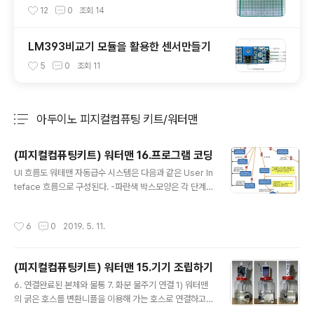
12
0
조회
14
LM393비교기 모듈을 활용한 센서만들기
5
0
조회
11
아두이노 피지컬컴퓨팅 키트/워터맨
분류 전체보기
주요 글 목록
(피지컬컴퓨팅키트) 워터맨 16.프로그램 코딩
글 내용
UI 흐름도 워테맨 자동급수 시스템은 다음과 같은 User In
teface 흐름으로 구성된다. -파란색 박스모양은 각 단계
별 화면에 표시되는 내용이고, -붉은색 기호는 각각의 화면
에서 해당 버튼을 눌렀을 때 연결되어야 하는 화면기능의
작성시간
6
0
2019. 5. 11.
표시임 프로그램 코딩 샘플 6~18 line: 연결될 부품들에
대한 IO Pin 배정 19~35 line: 프로그램에서 사용할 전역
변수들 39~47 line: 펌프,LED등을 위한 핀들의 모드설정
(피지컬컴퓨팅키트) 워터맨 15.기기 조립하기
및 초기값 지정 49~56 line: 초기모드 표시(LCD화면에
글 내용
메세지 표시,LED 점멸)한 후 LCD화면 Clear 5 6line~ :
6. 연결완료된 본체와 물통 7. 화분 물주기 연결 1) 워터맨
EEPROM에 보관해 놓은 Data가 있을 경우 처리(Data보
의 굵은 호스를 변환니플을 이용해 가는 호스로 연결하고
관시 1번지에 1로 표시해 놓고) 59~61line : 급수간격 Da
2) 가는호스를 연장 연결하여 화분별 급수 스프링쿨러로