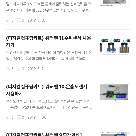
결되도록 하여 펌프를 작동시키고, 아닐 경우 릴레이에 LO
릴레이 - 아두이노 포트를 통해서 출력하는 신호전력은 작
W신호를 보내 펌프 전원 차단시킨다. 아두이노와의 연결
은 용량이기 때문에 LED전구정도는 직접 ON/OFF구동시
주의사항 : 위와 같이 USB전원(5V)으로 연결되었을 때에
킬수 있으나, 모터나 가전제품처럼 대용량 전력을 필요로
작성시간
6
0
2019. 5. 3.
는 전압부족으로 워터펌프가 가동되지는..
하는 기기를 직접 구동시킬 수 없다. - 따라서 전기기기를
직접 구동하는 대신 아두이노 소용량 출력신호로 전기기기
의 스위치만을 ON/OFF제어함으로써 전기기기를 제어하
(피지컬컴퓨팅키트) 워터맨 11.수위센서 사용
기 위한 부품이 릴레이이다. 릴레이의 원리 - COIL측에 전
하기
류를 ONOFF시켜 전자석 자성을 활성화 비활성화함으로
글 내용
써 금속판으로된 스위치를 ONOFF시킴 아두이노와의 연
수위센서의 원리 - 두 전극 사이의 저항값은 두전극 사이에
결 주의사항 1) 프로그램을 업로드하고 체크할 때에는 US
있는 물질의 종류에 따라 달라진다. - 즉 센서의 전극이 전
B를 통해 PC와 연결된 상태에서 하고, 실제 작동테스트할
기가 잘 통하는 물속에 있을 때와 전기가 잘 통하지 않는 공
작성시간
6
0
2019. 5. 2.
때에는 USB를 빼고 12V DC어댑터를 연결해야 만이 워터
기중에 있을 때 전극 사이의 저항값이 다를 것이므로 이 저
펌프가 작동된다. (워터펌프 사양이..
항값을 Check하면 전극사이에 물이 있는지 여부(물통속
에 물이 있는지 없는지 여부)를 구분할 수 있게 된다. 또한
(피지컬컴퓨팅키트) 워터맨 10.온습도센서
이 측정값을 세밀하게 구분하면 수분이 어느 정도 포함되
사용하기
어 있는지 비율도 추정할 수 있게 되므로 흙속에 센서 전극
글 내용
을 꽂아 흙이 건조한지 습한지를 구분하는 토양수분 센서
온습도센서 DHT11 -온도,습도값을 측정할 수 있는 센서
라는 용도로도 사용할 수도 있다. 본 프로젝트에서 사용하
는 수없이 많으나 본 프로젝트에서는 다음과 같은 아두이
는 수위센서는 다음과 같이 아날로그값 이외에도 일정값을
노용 DHT11센서를 사용한다. -DHT11 센서는 VCC(+)
작성시간
6
0
2019. 4. 30.
초과하는지 여부에 따라 HIGH 또는 LOW값을 츨력해주
단자와 - 단자에 3.3~5V전압을 가해주면 좌측 S 단자를
는 디지털 출력단자가 있는 모델..
통해 온도와 습도 측정값을 Digital 값으로 전송해 준다. 라
이브러리 설치 IDE 스케치 메뉴 -> 라이브러리 포함하기 -
(피지컬컴퓨팅키트) 워터맨 9.중간과제1