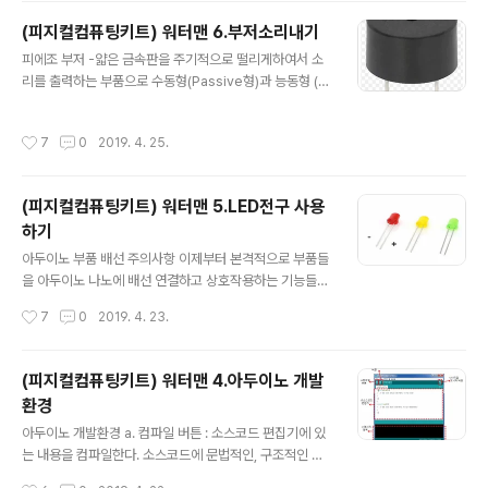
버튼중 어느 버튼을 눌렀는지 확인할 수 있다 keypad 라
(피지컬컴퓨팅키트) 워터맨 6.부저소리내기
이브러리 설치 - keypad 기능 사용을 위한 전용 라이브러
글 내용
피에조 부저 -얇은 금속판을 주기적으로 떨리게하여서 소
리를 추가로 설치해 주어야 한다. - IDE 스케치 메뉴 -> 라
리를 출력하는 부품으로 수동형(Passive형)과 능동형 (A
이브러리 포함하기 -> 라이브러리관리하기 화면에서 "ke
ctive형)이있다. -Passive형 : 떨림판과 자석만 있어 아
ypad" 를 검색하여 설치 아두이노와 연결 아래 그림과 같
두이노의 tone이라는 함수를 통해 특정 주파수 신호를 보
이 D5번~D12번 S표시 핀에 차례로 연결한다. (키패드 정
작성시간
7
0
2019. 4. 25.
내면 그 주파수에 해당하는 소리가 나게 된다. -Active형:
면에서 맨왼쪽이 5번핀이 되도록) 테스트프로그램 #in..
떨림판과 자석 이외에 내장된 진동 회로가 있어 외부에서
전원만 인가해 주면 자동으로 소리가 나는 방식. 사용이 간
(피지컬컴퓨팅키트) 워터맨 5.LED전구 사용
편하지만 미리 지정된 주파수 소리만 낼수 있다. -본 키트
하기
에서는 Passive형을 사용하므로 원하는 주파수의 소리가
글 내용
나게 할 수 있다 아두이노와의 연결 테스트 프로그램 int B
아두이노 부품 배선 주의사항 이제부터 본격적으로 부품들
uzzerPin= 2; // 사용할 포트 핀번호 int num = 8; // 몇
을 아두이노 나노에 배선 연결하고 상호작용하는 기능들을
개의 음을 사용할 것인지 int tones..
개발하게 되는데 부품 배선과 관련된 작업들은 다음 순서
작성시간
7
0
2019. 4. 23.
로 해야 한다. 1) 반드시 전원을 차단한 상태에서 아두이노
와 연결할 부품들과의 배선 연결한다. 2) 연결 상태를 확인
하고 USB를 연결하여 전원공급 및 PC 개발환경 연결 (특
(피지컬컴퓨팅키트) 워터맨 4.아두이노 개발
히 전원 +/-를 잘못 연결했는지 여부에 주의하고 전원이
환경
공급되자 마자 보드에서 연기가 나거나 작동이상이 발견되
글 내용
면 재빨리 연결을 끊고 배선상태 확인해야 한다) 3) 프로그
아두이노 개발환경 a. 컴파일 버튼 : 소스코드 편집기에 있
램 업로드 및 테스트 수정작업 . 4) PC와의 USB연결을 끊
는 내용을 컴파일한다. 소스코드에 문법적인, 구조적인 에
고, DC어댑터 전원공급 만으로 정상작동여부 확인 ( USB
러가 없는지 확인하여 메시지 영역에 표시된다. b.업로드
작성시간