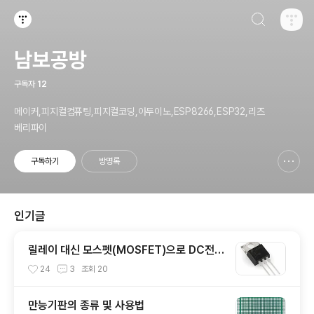
검색하기
티스토리
남보공방
구독자
12
메이커,피지컬컴퓨팅,피지컬코딩,아두이노,ESP8266,ESP32,리즈
베리파이
구독하기
방명록
신고하기 레이어
열기
인기글
릴레이 대신 모스펫(MOSFET)으로 DC전원
제어하기
24
3
조회
20
만능기판의 종류 및 사용법