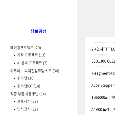
남보공방
메이킹프로젝트
(20)
2.4인치 TFT 
자작 프로젝트
(13)
SSD1306 OL
AI 툴과 프로젝트
(7)
아두이노 피지컬컴퓨팅 키트
(30)
7-segment 4
워터맨
(16)
AccelStep
워터맨IOT
(14)
각종 부품 사용방법
(84)
TB6600드라이
프로세서
(27)
입력장치
(21)
A4988 드라이