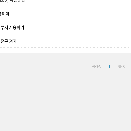
스플레이
조부저 사용하기
D전구 켜기
PREV
1
NEXT
s