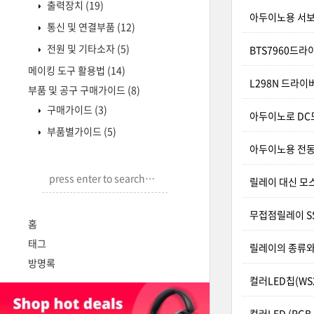
출력장치
(19)
아두이노용 서보
통신 및 연결부품
(12)
전원 및 기타소자
(5)
BTS7960드
메이킹 도구 활용법
(14)
L298N 드라이
부품 및 공구 구매가이드
(8)
구매가이드
(3)
아두이노로 DC
부품별가이드
(5)
아두이노용 전
릴레이 대신 모스
무접점릴레이 SSR
홈
태그
릴레이의 종류와
방명록
컬러LED칩(WS
컬러LED (RGB