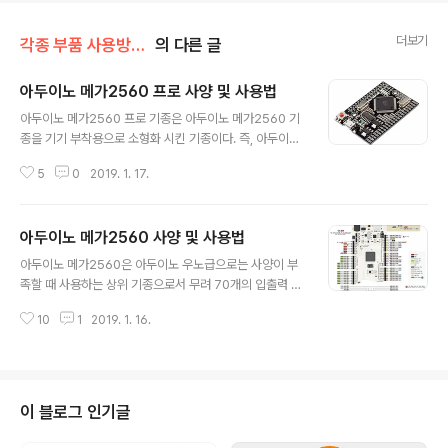
더보기
각종 부품 사용방법/프로세서
의 다른 글
아두이노 메가2560 프로 사양 및 사용법
글 내용
아두이노 메가2560 프로 기종은 아두이노 메가2560 기
종을 기기 부착용으로 소형화 시킨 기종이다. 즉, 아두이노
메가2560 에서 모든 핀소켓이나 파워잭을 제거함으로서
5
0
2019. 1. 17.
크기를 3분의 1정도로 줄임으로서 PCB에 바로 납땜하여
장치의 컨트롤러로 내장 시킬 수 있도록 한 보드이다. 아두
이노 우노를 동일 사양으로 소형화한 것이 아두이노 나노
아두이노 메가2560 사양 및 사용법
이고, 아두이노 메가 2560을 동일 사양으로 소형화 한 것
글 내용
이 메가2560 PRO 기종이다. 실제 판매되는 제품에는 메
아두이노 메가2560은 아두이노 우노급으로는 사양이 부
가PRP에서 USB 인터페이스까지 줄여 크기와 소비전력을
족할 때 사용하는 상위 기종으로서 무려 70개의 입출력 핀
줄인 Mega PRO MINI 모델도 있다. Arduino Mega 2
을 사용 가능한 ATmega2560 MCU칩을 기반하기 때문
560 PRO 상세 PIN LAYOUT 사용방법 Mega2560 p
10
1
2019. 1. 16.
에 다양한 기기의 제어와 응용이 가능하다. 많은 수의 제어
ro기종은 Mega2560에서 크기만 줄인 것이고 성능이나
핀을 사용할 수 있기 때문에 3D 프린터를 자작할 때 가장
사..
많이 활용되는 기종이 바로 이 메가2560기종이다. ARD
UINO MEGA 260 SPEC Microcontroller ATmega
2560 Operating Voltage 5V Input Voltage (reco
이 블로그 인기글
mmended) 7-12V Input Voltage (limit) 6-20V Dig
ital I/O Pins 54 (of which 15 provide PWM outpu