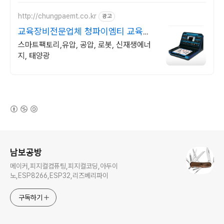
http://chungpaemt.co.kr
광고
교육장비전문업체 청파이엠티 교육장
비 잘 만드는 업체
스마트팩토리,유압, 공압, 로봇, 신재생에너
지, 태양광
(새창열림)
로그 정보
남보공방
메이커,피지컬컴퓨팅,피지컬코딩,아두이
노,ESP8266,ESP32,리즈베리파이
구독하기