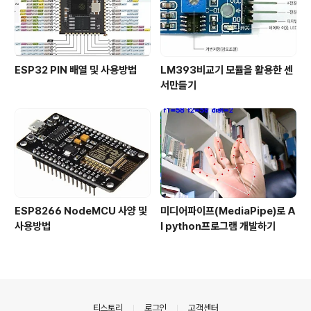
ESP32 PIN 배열 및 사용방법
LM393비교기 모듈을 활용한 센
서만들기
ESP8266 NodeMCU 사양 및
미디어파이프(MediaPipe)로 A
사용방법
I python프로그램 개발하기
의안내
티스토리
로그인
고객센터