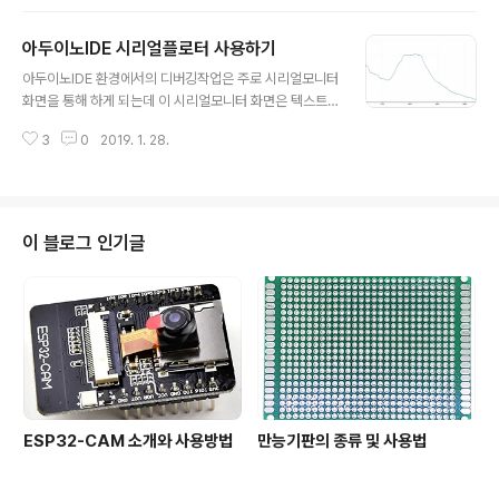
다. 2)원하는 라이브러리 상세페이지에 들어가서 화면 우
기 아두이노IDE 검색해서..
측의 CLone or Download 버튼을 클릭한 후 Downloa
아두이노IDE 시리얼플로터 사용하기
d ZIP 버튼을 클릭하여 ZIP파일을 PC로 다운로드해 준
글 내용
다. 3)아두이노 IDE에서 스케치 -> 라이브러리 포함하기 -
아두이노IDE 환경에서의 디버깅작업은 주로 시리얼모니터
> .ZIP 라이브러리 추가하기를 선택하여 다운로드해 둔 ZI
화면을 통해 하게 되는데 이 시리얼모니터 화면은 텍스트
P파일을 지정하면 라이브러리 내용이 추가 된다. 폴더에
화면이므로 어떤 수치값이 변화되는 추이를 문자열의 나열
직접 복사해 넣기 ZIP파일 형식이 잘못되어 있어 ZIP파일
3
0
2019. 1. 28.
만으로는 보기 불편할 때가 많다. 그리고 문자열의 갱신속
형태로 추가가 안되거나, 추가용 압축파일이 아닌 .CPP ..
도가 빠를 경우 변화되는 내용을 미처 감지하지 못하고 지
나치는 경우가 있다. 이런 경우를 위해 아두이노IDE에는
수치값의 변화를 챠트형태로 보여주는 시리얼플로터라는
기능이 있다. 사용방법 아래는 온습도 센서를 사용해서 현
이 블로그 인기글
재 습도를 읽는 프로그램인데, 읽은 값을 Serial 포트에 숫
자만 줄을 바꿔가며 print한다. ( 숫자 이외의 문자들은 삭
제해야 한다.) #include "DHT.h" #define DHTTYPE
DHT11 #define DHTPIN 6 DHT dht(DHTPIN , D..
ESP32-CAM 소개와 사용방법
만능기판의 종류 및 사용법