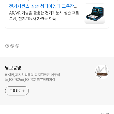
전기시퀀스 실습 청파이엠티 교육장비
잘 만드는 업체
AR/VR 기술을 활용한 건기기능사 실습 프로
그램, 전기기능사 자격증 취득
(새창열림)
로그 정보
남보공방
메이커,피지컬컴퓨팅,피지컬코딩,아두이
노,ESP8266,ESP32,리즈베리파이
구독하기