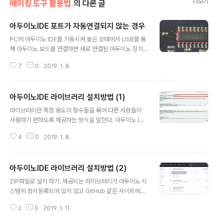
더보기
메이킹 도구 활용법
의 다른 글
아두이노IDE 포트가 자동연결되지 않는 경우
글 내용
PC에 아두이노 IDE를 기동시켜 놓은 상태에서 USB를 통
해 아두이노 보드를 연결하면 새로 연결된 아두이노 장치
가 자동으로 인식되어 표시되는 것이 정상이다. 그런데 새
7
0
2019. 1. 8.
로운 보드를 USB에 연결했는데도 새로운 포트가 표시되
지 않는 경우가 있다. 물론 보드 자체가 고장나 있거나 PC
에 문제가 있을 수 있지만, 이럴 경우 해당 보드가 중국산
아두이노IDE 라이브러리 설치방법 (1)
호환보드인지 확인하여 드라이버를 한번 설치해 주어야 할
글 내용
때가 있다. Made in Italy 아두이노 Original 제품은 FT
라이브러리란 특정 용도의 함수들을 묶어 다른 사람들이
DI 칩을 사용하고 이를 위한 USB 연결 드라이버가 IDE에
사용하기 편하도록 제공하는 방식을 말한다. 아두이노 IDE
포함되어 있어 처음부터 자동으로 연결된다. 하지만 Mad
내에도 기본적인 라이브러리들이 있지만, 센서 등 각종 부
e in China 호환보드일 경우 FTDI 칩 대신 좀 더 저렴한
4
0
2019. 1. 8.
품을 제조하는 회사에서는 자기 제품을 사용할 수 있도록
CH340이라는 칩을 사용하는 경우가 대부분이고 해당 U
하는 각종 기능들을 별도의 라이브러리 형태로 제공하는데
S..
아두이노IDE 에서는 이를 추가로 설치해 주어야 하는 경우
아두이노IDE 라이브러리 설치방법 (2)
가 많다. 아두이노IDE에 라이브러리를 설치하는 방법은 다
글 내용
음 3가지 방법이 있는데, 간편한 순서대로 되어 있으므로
ZIP파일로 설치 하기. 제공되는 라이브러리가 아두이노 시
차례대로 설치해 보고 안되면 다음 번 방법으로 시도해 보
스템에 정식등록되어 있지 않고 GitHub 같은 사이트에서
면 된다. 1) 아두이노IDE 내부에서 검색해 보고 찾아지면
압축파일 형태로만 제공되는 경우도 많다. 1) www.githu
설치하기. 2) ZIP 압축파일로 제공되는 설치용 파일을 지
2
0
2019. 1. 11.
b.com 사이트에 접속하여 원하는 라이브러리를 검색한
정하여 설치 하기. 3) 아두이노 작업 폴더에 직접 복사해 넣