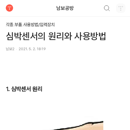
검색하기
남보공방
티스토리
각종 부품 사용방법/입력장치
심박센서의 원리와 사용방법
남보2
2021. 5. 2. 18:19
1. 심박센서 원리