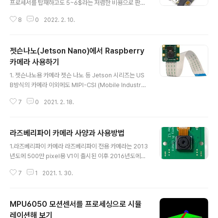
프로세서를 탑재하고도 5~6$라는 저렴한 비용으로 판매
되고 있기 때문에 매우 인기가 좋다. 그런데 하나 불편한 점
8
0
2022. 2. 10.
이 USB 회로가 내장되어 있지 않아 PC에서 제작한 프로
그램을 업로드하기가 번거롭다는 것이었는데 여기 소개하
는 Adapter보드를 이용하면 편리하게 프로그램에 활용할
젯슨나노(Jetson Nano)에서 Raspberry
수 있다. 1. ESP32-CAM Adapter보드 소개 ESP32-C
AM Adapter보드는 CH340칩을 이용한 USB Inferfac
카메라 사용하기
글 내용
e 보드로서 일반 어두 이노 나노 보드처럼 PC에서 제작한
1. 젯슨나노용 카메라 젯슨 나노 등 Jetson 시리즈는 US
프로그램을 업로드할 수 있고 ESP32-CAM보듈에 전원
B방식의 카메라 이외에도 MIPI-CSI (Mobile Industry
을 공급할 수 있으며 ESP32-CAM 모듈을 꽃을 수 있는
Processor Interface - Camera Serial Interface)
소켓이 내장되어 있다. ESP32-CAM Adapter보..
7
0
2021. 2. 18.
방식의 고속 카메라연결장치가 내장되어 있는데 이는 라즈
베리파이 방식과 동일한 방식이다. 따라서 라즈베리파이용
카메라를 젯슨 나노에 연결해서 사용할 수 있다. 단 라즈베
라즈베리파이 카메라 사양과 사용방법
리파이 카메라 Ver 1.X는 안되고 IMX219칩을 사용한 Ve
글 내용
r 2 만 사용 가능하고 사용방법도 다르다. 2. 카메라 연결
1.라즈베리파이 카메라 라즈베리파이 전용 카메라는 2013
다음과 같이 라즈베리파이 카메라 V2 카메라를 Jetson
년도에 500만 pixel용 V1이 출시된 이후 2016년도에는
Nano 카메라 슬롯에 연결한다. 주의사항 : Jetson Nano
800만 pixel용 V2이 출시되었고 2020년도에는 1200
의 카메라 슬롯은 매우 약하게 제작되어 있어, 조금만 힘을
7
1
2021. 1. 30.
만 pixel용 High Quality Camera가 출시되었다. V1과
주어도 연결부위가 ..
V2는 동일한 사이즈의 소형 카메라 모듈 형태이지만 High
Quality Cameras는 비교적 큰사이즈로 렌즈교환이 가
MPU6050 모션센서를 프로세싱으로 시뮬
능한 형태이다. 2.라즈베리파이 카메라 사양 Model Ras
pberry pi camera V1 Raspberry pi camera V2 R
레이션해 보기