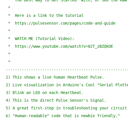
 *  The Best Way to Get Started  With, or See the Raw 
 *

 *  Here is a link to the tutorial

 *  https://pulsesensor.com/pages/code-and-guide

 *

 *  WATCH ME (Tutorial Video):

 *  https://www.youtube.com/watch?v=82T_zBZQkOE

 *

 *

------------------------------------------------------
1) This shows a live human Heartbeat Pulse.

2) Live visualization in Arduino's Cool "Serial Plotte
3) Blink an LED on each Heartbeat.

4) This is the direct Pulse Sensor's Signal.

5) A great first-step in troubleshooting your circuit 
6) "Human-readable" code that is newbie friendly."
