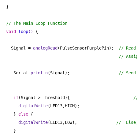
}

// The Main Loop Function
void
loop
()
{

  Signal = 
analogRead
(PulseSensorPurplePin);  
// Read
// Assi
   Serial.
println
(Signal);                    
// Send
if
(Signal > Threshold){                          
/
digitalWrite
(LED13,HIGH);

   } 
else
 {

digitalWrite
(LED13,LOW);                
//  Else
   }
