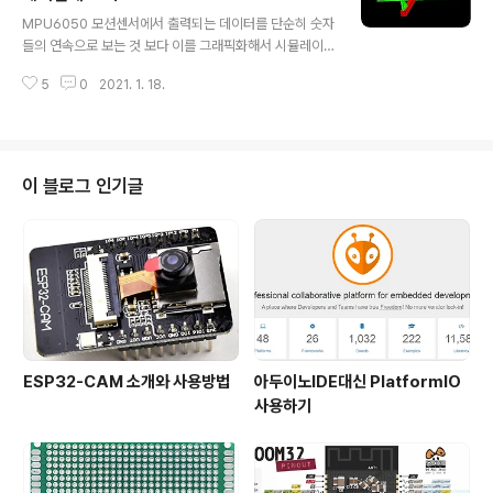
글 내용
aspberry pi camera HQ Photo Net price $25 $2
MPU6050 모션센서에서 출력되는 데이터를 단순히 숫자
5 $50 Size Around 25 × 24 × 9 mm Around 25
들의 연속으로 보는 것 보다 이를 그래픽화해서 시뮬레이
× 24 × 9 mm 38 x 38 x..
션해 본다면 훨씬 이해하기 쉬울 것이다. MPU6050 모션
5
0
2021. 1. 18.
센서 예제에는 프로세싱이라는 그래픽 언어를 이용해서 센
서의 작동을 시물레이션해 볼 수 있는 예제까지 포함되어
있다. 1. 프로세싱 예제 프로그램 확인 MPU6050_DMP6
이라는 예제프로그램을 호출한 상태에서 아두이노 IDE 메
뉴 중 스케치 -> 스케치 폴더 보이기 메뉴를 선택하면 다음
이 블로그 인기글
과 같이 Processing 용 프로그램폴더를 확인할 수 있다.
이 폴더의 경로를 기록해 둔다. 2. 아두이노 예제 프로그램
수정 MPU6050_DMP6 예제 프로그램에서 103번째 줄
의 #define OUTPUT_READABLE_YAWPITCHROL
L 문..
ESP32-CAM 소개와 사용방법
아두이노IDE대신 PlatformIO
사용하기