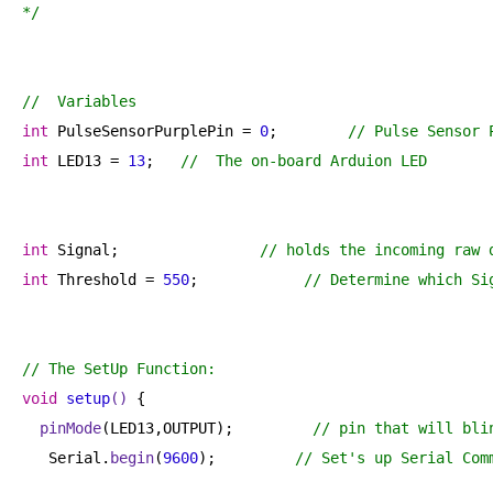
*/
//  Variables
int
 PulseSensorPurplePin = 
0
;        
// Pulse Sensor 
int
 LED13 = 
13
;   
//  The on-board Arduion LED
int
 Signal;                
// holds the incoming raw 
int
 Threshold = 
550
;            
// Determine which Si
// The SetUp Function:
void
setup
()
{

pinMode
(LED13,OUTPUT);         
// pin that will bli
   Serial.
begin
(
9600
);         
// Set's up Serial Com