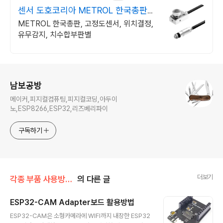
센서 도호코리아 METROL 한국총판대
리점
METROL 한국총판, 고정도센서, 위치결정,
유무감지, 치수합부판별
로그 정보
남보공방
메이커,피지컬컴퓨팅,피지컬코딩,아두이
노,ESP8266,ESP32,리즈베리파이
구독하기
더보기
각종 부품 사용방법/입력장치
의 다른 글
ESP32-CAM Adapter보드 활용방법
글 내용
ESP32-CAM은 소형카메라에 WIFI까지 내장한 ESP32