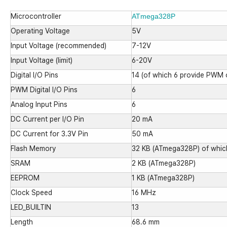
Microcontroller
ATmega328P
Operating Voltage
5V
Input Voltage (recommended)
7-12V
Input Voltage (limit)
6-20V
Digital I/O Pins
14 (of which 6 provide PWM 
PWM Digital I/O Pins
6
Analog Input Pins
6
DC Current per I/O Pin
20 mA
DC Current for 3.3V Pin
50 mA
Flash Memory
32 KB (ATmega328P) of whic
SRAM
2 KB (ATmega328P)
EEPROM
1 KB (ATmega328P)
Clock Speed
16 MHz
LED_BUILTIN
13
Length
68.6 mm