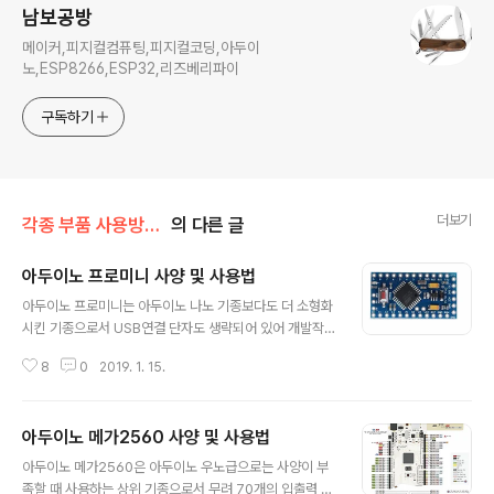
남보공방
메이커,피지컬컴퓨팅,피지컬코딩,아두이
노,ESP8266,ESP32,리즈베리파이
구독하기
더보기
각종 부품 사용방법/프로세서
의 다른 글
아두이노 프로미니 사양 및 사용법
글 내용
아두이노 프로미니는 아두이노 나노 기종보다도 더 소형화
시킨 기종으로서 USB연결 단자도 생략되어 있어 개발작
업할 때에는 조금 불편하지만 개발이 완료된 후 기기에 부
8
0
2019. 1. 15.
착해서 활용하기에는 다음 같은 장점이 있다. -아두이노 나
노 보다 가격이 조금 더 저렴하다. -5V용 및 3.3V용 모델
이 별도로 있어 용도에 따라 선택할 수 있다.( 3.7V 리듐 배
아두이노 메가2560 사양 및 사용법
터리만으로도 가동 가능) -USB 모듈이 없으므로 대기시
글 내용
소비전력이 적어 동일 배터리로 가동시간을 늘릴 수 있다.
아두이노 메가2560은 아두이노 우노급으로는 사양이 부
-ATmega328 칩을 적용한 모듈 이외에도 ATmega16
족할 때 사용하는 상위 기종으로서 무려 70개의 입출력 핀