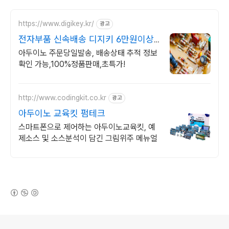
https://www.digikey.kr/
광고
전자부품 신속배송 디지키 6만원이상
무료배송,당일발송
아두이노 주문당일발송, 배송상태 추적 정보
확인 가능,100%정품판매,초특가!
http://www.codingkit.co.kr
광고
아두이노 교육킷 펌테크
스마트폰으로 제어하는 아두이노교육킷, 예
제소스 및 소스분석이 담긴 그림위주 메뉴얼
(새창열림)
로그 정보