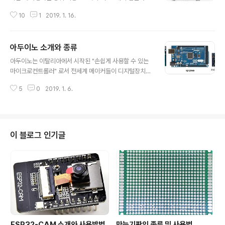
8 버전도 있어 선택할 수 있다. 아두이노 PRO MINI SPE
을 사용 가능한 ATmega2560 MCU칩을 기반하기 때문
C 입출력핀의 갯수나 메모리 사이즈는 어두이노 나노와 거
10
1
2019. 1. 16.
에 다양한 기기의 제어와 응용이 가능하다. 많은 수의 제어
의 동일하다. ATmega328 칩 또는 Atmega128칩, 3.
핀을 사용할 수 있기 때문에 3D 프린터를 자작할 때 가장
3..
많이 활용되는 기종이 바로 이 메가2560기종이다. ARD
아두이노 소개와 종류
UINO MEGA 260 SPEC Microcontroller ATmega
글 내용
2560 Operating Voltage 5V Input Voltage (reco
아두이노는 이탈리아에서 시작된 "손쉽게 사용할 수 있는
mmended) 7-12V Input Voltage (limit) 6-20V Dig
마이크로컨트롤러" 로서 전세계 메이커들이 디지털장치를
ital I/O Pins 54 (of which 15 provide PWM outpu
만들 때 가장 보편적으로 사용하는 개발환경이다. 여기에
t) Analog Input Pins 16 DC ..
5
0
2019. 1. 6.
서 마이크로컨트롤러란 마이크로프로세서와 입출력 모듈
을 하나의 칩으로 만들어 특정 기능을 수행하는 작은 컴퓨
터를 말한다. 즉 다양한 스위치나 센서로부터 입력 값을 받
아들여 LED나 모터와 같은 전자 장치들로 출력을 제어함
으로써 환경과 상호작용이 가능한 물건을 만들어 낼 수 있
이 블로그 인기글
도록 하여 피지컬컴퓨팅 시스템을 가능하게 해 준다. 아두
이노는 다음과 같은 장점이 있다. 1) 저렴하고 구하기 쉬운
부품 : 아두이노는 open source이므로 수많은 유사 제품
이 많고, 동일한 사양의 다양한 호환제품도 시중에 유통되
기 때문에 가격도 저렴하고 구하기도 매우 쉽..
ESP32-CAM 소개와 사용방법
만능기판의 종류 및 사용법